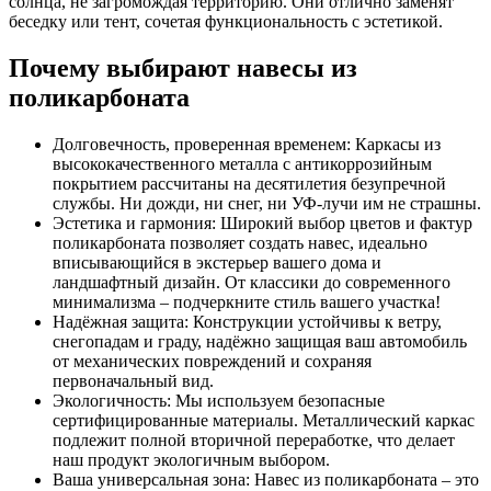
солнца, не загромождая территорию. Они отлично заменят
беседку или тент, сочетая функциональность с эстетикой.
Почему выбирают навесы из
поликарбоната
Долговечность, проверенная временем: Каркасы из
высококачественного металла с антикоррозийным
покрытием рассчитаны на десятилетия безупречной
службы. Ни дожди, ни снег, ни УФ-лучи им не страшны.
Эстетика и гармония: Широкий выбор цветов и фактур
поликарбоната позволяет создать навес, идеально
вписывающийся в экстерьер вашего дома и
ландшафтный дизайн. От классики до современного
минимализма – подчеркните стиль вашего участка!
Надёжная защита: Конструкции устойчивы к ветру,
снегопадам и граду, надёжно защищая ваш автомобиль
от механических повреждений и сохраняя
первоначальный вид.
Экологичность: Мы используем безопасные
сертифицированные материалы. Металлический каркас
подлежит полной вторичной переработке, что делает
наш продукт экологичным выбором.
Ваша универсальная зона: Навес из поликарбоната – это