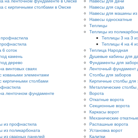
ка на ленточном фундаменте в Омске
Навесы для дачи
ка с кирпичными столбами в Омске
Навесы для сада
Навесы для машины из
Навесы односкатные
Теплицы
Теплицы из поликарбон
о профнастила
Теплицы 3 на 3 и
 профнастила
Теплицы 4 на 4 и
 6 соток
Теплица Народная
под камень
Душевые кабины для д
под дерево
Фундаменты для забор
на винтовых сваях
Ленточный фундамент 
с коваными элементами
Столбы для заборов
с кирпичными столбами
Кирпичные столбы для 
офнастила
Металлические столбы 
 на ленточном фундаменте
Ворота
Откатные ворота
Секционные ворота
Каркасы ворот
Механические откатные
ы из профнастила
Распашные ворота
ы из поликарбоната
Установка ворот
ы из сварных панелей
Калитки