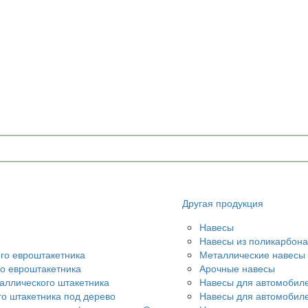
Другая продукция
Навесы
Навесы из поликарбона
ого евроштакетника
Металлические навесы
го евроштакетника
Арочные навесы
аллического штакетника
Навесы для автомобил
го штакетника под дерево
Навесы для автомобил