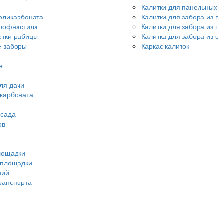
Калитки для панельных
оликарбоната
Калитки для забора из
профнастила
Калитки для забора из
етки рабицы
Калитка для забора из 
 заборы
Каркас калиток
е
ля дачи
икарбоната
 сада
ов
лощадки
 площадки
ний
ранспорта