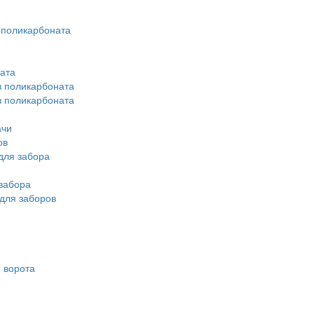
 поликарбоната
ата
з поликарбоната
з поликарбоната
ачи
ов
для забора
забора
для заборов
 ворота