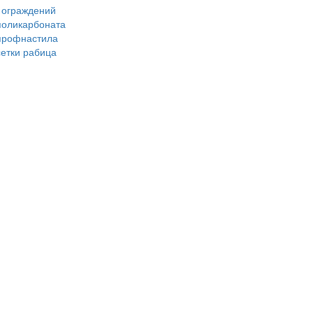
 ограждений
 поликарбоната
 профнастила
сетки рабица