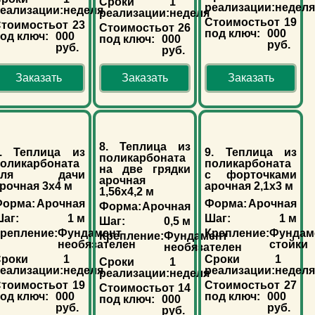
Сроки
1
реализации:
недел
еализации:
неделя
реализации:
неделя
Стоимость
от 19
тоимость
от 23
Стоимость
от 26
под ключ:
000
од ключ:
000
под ключ:
000
руб.
руб.
руб.
Заказать
Заказать
Заказать
8. Теплица из
7. Теплица из
9. Теплица из
поликарбоната
оликарбоната
поликарбоната
на две грядки
для дачи
с форточками
арочная
рочная 3х4 м
арочная 2,1х3 м
1,56х4,2 м
орма:
Арочная
Форма:
Арочная
Форма:
Арочная
аг:
1 м
Шаг:
1 м
Шаг:
0,5 м
репление:
Фундамент
Крепление:
Фундам
Крепление:
Фундамент
необязателен
стойки
необязателен
роки
1
Сроки
1
Сроки
1
еализации:
неделя
реализации:
недел
реализации:
неделя
тоимость
от 19
Стоимость
от 27
Стоимость
от 14
од ключ:
000
под ключ:
000
под ключ:
000
руб.
руб.
руб.