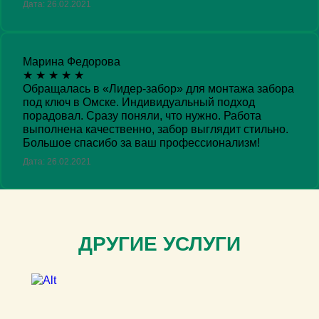
Дата: 26.02.2021
Марина Федорова
★
★
★
★
★
Обращалась в «Лидер-забор» для монтажа забора
под ключ в Омске. Индивидуальный подход
порадовал. Сразу поняли, что нужно. Работа
выполнена качественно, забор выглядит стильно.
Большое спасибо за ваш профессионализм!
Дата: 26.02.2021
ДРУГИЕ УСЛУГИ