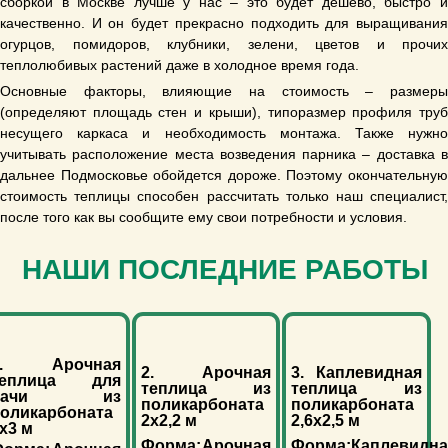
сборкой в Москве лучше у нас – это будет дешево, быстро и
качественно. И он будет прекрасно подходить для выращивания
огурцов, помидоров, клубники, зелени, цветов и прочих
теплолюбивых растений даже в холодное время года.
Основные факторы, влияющие на стоимость – размеры
(определяют площадь стен и крыши), типоразмер профиля труб
несущего каркаса и необходимость монтажа. Также нужно
учитывать расположение места возведения парника – доставка в
дальнее Подмосковье обойдется дороже. Поэтому окончательную
стоимость теплицы способен рассчитать только наш специалист,
после того как вы сообщите ему свои потребности и условия.
НАШИ ПОСЛЕДНИЕ РАБОТЫ
1. Арочная
2. Арочная
3. Каплевидная
теплица для
теплица из
теплица из
дачи из
поликарбоната
поликарбоната
оликарбоната
2х2,2 м
2,6х2,5 м
х3 м
Форма:
Арочная
Форма:
Каплевидна