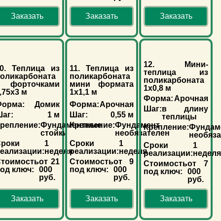
Заказать
Заказать
Заказать
12. Мини-
0. Теплица из
11. Теплица из
теплица из
оликарбоната
поликарбоната
поликарбоната
с форточками
мини формата
1х0,8 м
,75х3 м
1х1,1 м
Форма:
Арочная
орма:
Домик
Форма:
Арочная
Шаг:
в длину
аг:
1 м
Шаг:
0,55 м
теплицы
репление:
Фундаментные
Крепление:
Фундамент
Крепление:
Фундам
стойки
необязателен
необяз
роки
1
Сроки
1
Сроки
1
еализации:
неделя
реализации:
неделя
реализации:
недел
тоимость
от 21
Стоимость
от 9
Стоимость
от 7
од ключ:
000
под ключ:
000
под ключ:
000
руб.
руб.
руб.
Заказать
Заказать
Заказать