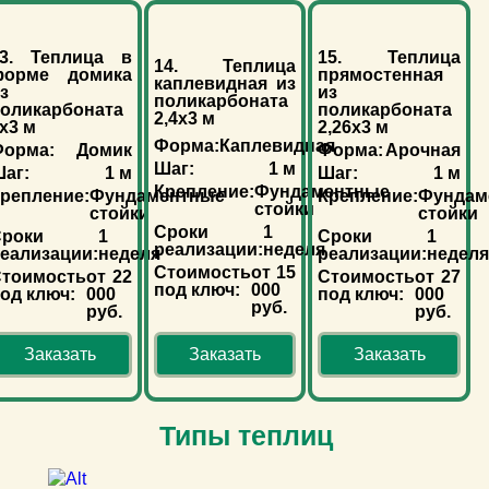
13. Теплица в
15. Теплица
14. Теплица
форме домика
прямостенная
каплевидная из
з
из
поликарбоната
оликарбоната
поликарбоната
2,4х3 м
х3 м
2,26х3 м
Форма:
Каплевидная
орма:
Домик
Форма:
Арочная
Шаг:
1 м
аг:
1 м
Шаг:
1 м
Крепление:
Фундаментные
репление:
Фундаментные
Крепление:
Фундам
стойки
стойки
стойки
Сроки
1
роки
1
Сроки
1
реализации:
неделя
еализации:
неделя
реализации:
недел
Стоимость
от 15
тоимость
от 22
Стоимость
от 27
под ключ:
000
од ключ:
000
под ключ:
000
руб.
руб.
руб.
Заказать
Заказать
Заказать
Типы теплиц