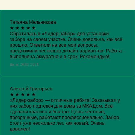
Татьяна Мельникова
★
★
★
★
★
Обратилась в «Лидер-забор» для установки
забора на своем участке. Очень довольна, как всё
прошло. Ответили на все мои вопросы,
предложили несколько дизайн-вариантов. Работа
выполнена аккуратно и в срок. Рекомендую!
Дата: 26.02.2021
Алексей Григорьев
★
★
★
★
★
«Лидер-забор» — отличные ребята! Заказывал у
них забор под ключ для дома за МКАДом. Всё
сделали красиво и быстро. Цены честные,
прозрачные, работают профессионально. Забор
стоит уже несколько лет, как новый. Очень
доволен!