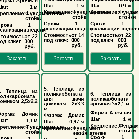
орма:
Арочная
Шаг:
1 м
Шаг:
0,9 м
аг:
1 м
Крепление:
Фундаментные
Крепление:
Фундам
репление:
Фундаментные
стойки
стойки
стойки
Сроки
1
Сроки
1
роки
1
реализации:
неделя
реализации:
недел
еализации:
неделя
Стоимость
от 14
Стоимость
от 22
тоимость
от 22
под ключ:
000
под ключ:
000
од ключ:
000
руб.
руб.
руб.
Заказать
Заказать
Заказать
5. Теплица из
4. Теплица из
поликарбоната
6. Теплица из
оликарбоната
для дачи
поликарбоната
омиком 2,5х2,2
домиком 2х3,3
арочная 3х2,1 м
м
м
Форма:
Арочная
орма:
Домик
Форма:
Домик
Шаг:
1 м
аг:
1,1 м
Шаг:
0,67 м
Крепление:
Фундам
репление:
Фундаментные
Крепление:
Фундамент
стойки
стойки
необязателен
Сроки
1
роки
1