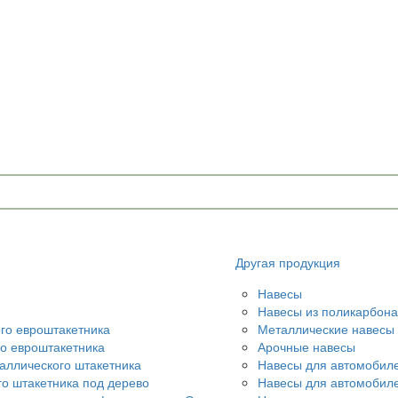
Другая продукция
Навесы
Навесы из поликарбона
ого евроштакетника
Металлические навесы
го евроштакетника
Арочные навесы
аллического штакетника
Навесы для автомобил
го штакетника под дерево
Навесы для автомобил