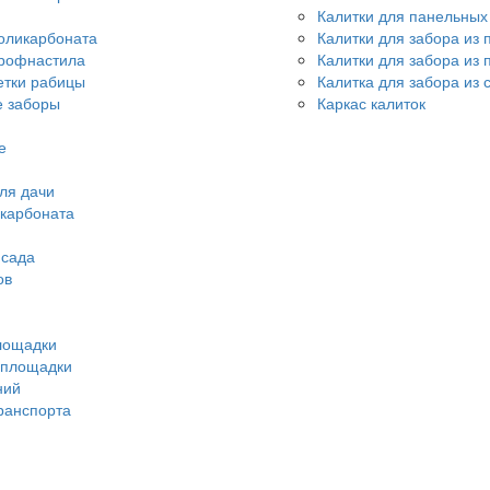
Калитки для панельных
оликарбоната
Калитки для забора из
профнастила
Калитки для забора из
етки рабицы
Калитка для забора из 
 заборы
Каркас калиток
е
ля дачи
икарбоната
 сада
ов
лощадки
 площадки
ний
ранспорта