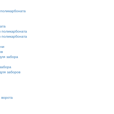
 поликарбоната
ата
з поликарбоната
з поликарбоната
ачи
ов
для забора
забора
для заборов
 ворота