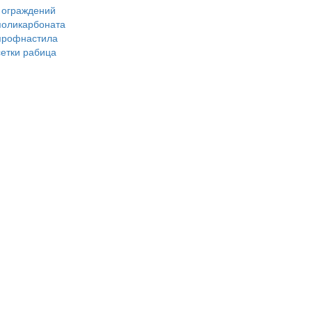
 ограждений
 поликарбоната
 профнастила
сетки рабица