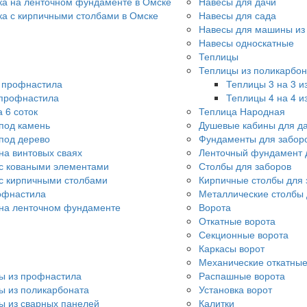
ка на ленточном фундаменте в Омске
Навесы для дачи
ка с кирпичными столбами в Омске
Навесы для сада
Навесы для машины из
Навесы односкатные
Теплицы
Теплицы из поликарбон
о профнастила
Теплицы 3 на 3 и
 профнастила
Теплицы 4 на 4 и
 6 соток
Теплица Народная
под камень
Душевые кабины для д
под дерево
Фундаменты для забор
на винтовых сваях
Ленточный фундамент 
с коваными элементами
Столбы для заборов
с кирпичными столбами
Кирпичные столбы для 
офнастила
Металлические столбы 
 на ленточном фундаменте
Ворота
Откатные ворота
Секционные ворота
Каркасы ворот
Механические откатные
ы из профнастила
Распашные ворота
ы из поликарбоната
Установка ворот
ы из сварных панелей
Калитки