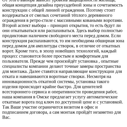
общая концепция дизайна приусадебной зоны и сочетаемость
конструкции с общей линией ограждения. Поэтому стоит
воздержаться от смелых сочетаний тёплого деревянного
ограждения в ретро-стиле с массивными коваными воротами.
Второй аспект выбора – принцип открытия, то есть будут ли
они откатываться или распахиваться. Здесь выбор полностью
продиктован наличием свободного места перед домом. Если
конструкция распахиваются, то им необходима обширная зона
перед домом для амплитуды створок, в отличие от откатных
ворот. Кроме того, в эпоху новейших технологий, каждый
процесс становится более простым и комфортным для
пользователя. Прежде чем произойдёт установка , опытные
специалисты компании делают точные замеры пространства
для монтажа. Далее ставятся направляющие конструкции для
отката и навешиваются воротные створки. Несмотря на
инновационность откатной системы, установка такого
изделия происходит крайне быстро. Для ценителей
всестороннего сервиса и оперативности проведения работ,
наша компания в Омске предлагает услугу автоматические
откатные ворота под ключ по доступной цене и с установкой.
Так Ваше участие ограничится визитом в офис и
подписанием договора, а сам монтаж пройдёт незаметно для
Вас.